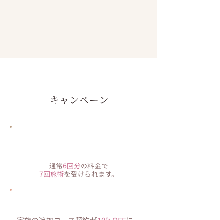
キャンペーン
​全身脱毛コースご契約で
1回分プレゼント
通常
6回分
の料金で
7回施術
を受けられます。
ファミリー割
家族の追加コース契約が
10％OFF
に。