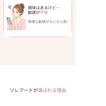
興味はあるけど…
​勧誘が
不安
無理な勧誘が​ないか心配…
ソレアードが
選ばれる理由