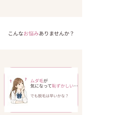
こんな
お悩み
ありませんか？
ムダ毛
が
気になって
恥ずかしい
…
​でも脱毛は
早いかな？