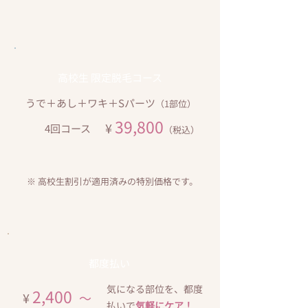
高校生 限定脱毛コース
うで＋あし＋ワキ＋Sパーツ
（1部位）
39,800
¥
4​回コース
（税込）
※ 高校生割引が適用済みの特別価格です。
​都度払い
気になる部位を、都度
2,400
¥
～
払いで
気軽にケア！