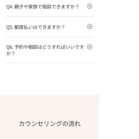
もご利用いただいており、心配な方には様子
Q4. 親子や家族で相談できますか？
中学生・高校生向けの学割もあり、保護者の
を見ながら進めていきます。
方と一緒にご来店いただけます。 ムダ毛が
はい、親子でのご相談も歓迎しています。お
気になり始めたお子様のご相談も増えていま
Q5. 都度払いはできますか？
子様の脱毛が初めてで不安な場合も、保護者
す。
の方と一緒に説明を聞いていただけます。
はい、都度払いに対応しています。コース契
ご家族で通いやすいよう、ファミリー割もご
Q6. 予約や相談はどうすればいいです
約だけでなく、気になる部位を必要なタイミ
用意しています。
か？
ングで通っていただくこともできます。 無理
なく、自分のペースで続けたい方にもおすす
Web予約またはLINEからご相談いただけま
めです。
す。空き状況の確認や、料金・部位について
のご質問だけでも大丈夫です。 初めての方
は、無料カウンセリングからお気軽にご利用
ください。
カウンセリングの流れ