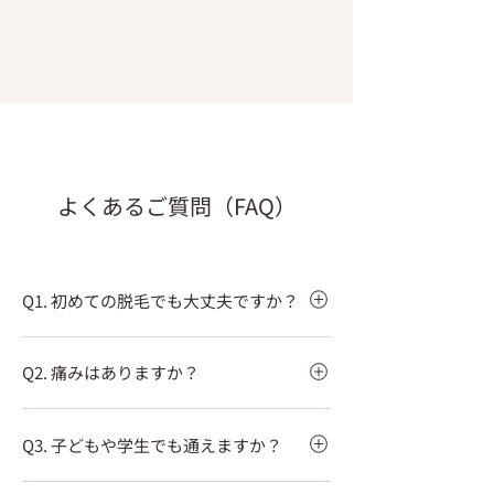
よくあるご質問（FAQ）
Q1. 初めての脱毛でも大丈夫ですか？
はい、大丈夫です。ソレアードでは、初回に
Q2. 痛みはありますか？
無料カウンセリングを行い、お肌の状態や気
になる部位、通い方の希望を確認してからご
痛みの感じ方には個人差がありますが、お肌
案内しています。 無理な勧誘はありません
Q3. 子どもや学生でも通えますか？
の状態を確認しながら、刺激を抑えた施術を
ので、まずは相談だけでもお気軽にお問い合
行っています。 小学生や中高生のお客様に
わせください。
はい、小学生からご相談いただけます。 小