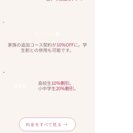
ファミリー割
家族の追加コース契約が
10％OFF
に。​学
生割との併用も可能です。
高校生
10％割引
。
​学生割
小中学生
20％割引
。
料金をすべて見る →